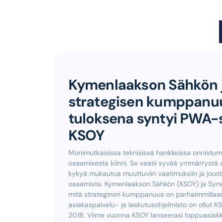
Kymenlaakson Sähkön j
strategisen kumppan
tuloksena syntyi PWA-
KSOY
Monimutkaisissa teknisissä hankkeissa onnistumi
osaamisesta kiinni. Se vaatii syvää ymmärrystä a
kykyä mukautua muuttuviin vaatimuksiin ja joust
osaamista. Kymenlaakson Sähkön (KSOY) ja Synera
mitä strateginen kumppanuus on parhaimmillaan.
asiakaspalvelu- ja laskutusohjelmisto on ollut 
2018. Viime vuonna KSOY lanseerasi loppuasiak