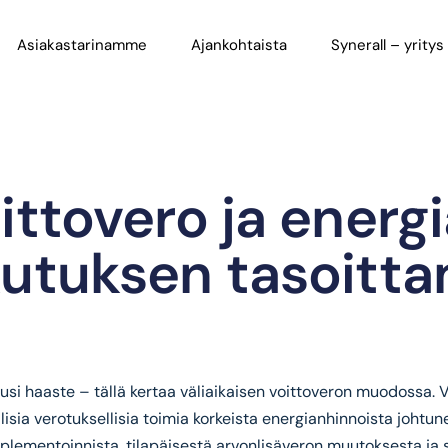
Asiakastarinamme
Ajankohtaista
Synerall – yritys
oittovero ja energ
kutuksen tasoitt
uusi haaste – tällä kertaa väliaikaisen voittoveron muodossa.
isia verotuksellisia toimia korkeista energianhinnoista johtune
mplementoinnista, tilapäisestä arvonlisäveron muutoksesta ja