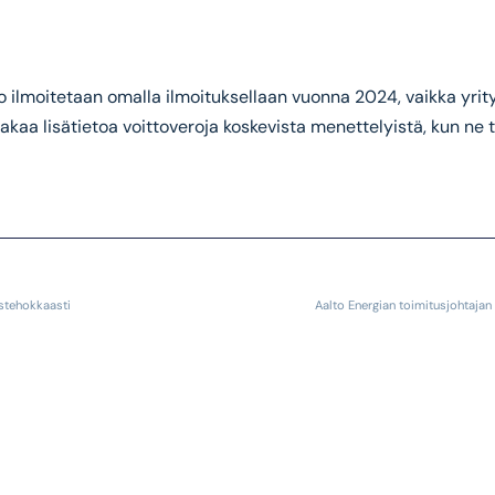
ro ilmoitetaan omalla ilmoituksellaan vuonna 2024, vaikka yrity
kaa lisätietoa voittoveroja koskevista menettelyistä, kun ne ta
stehokkaasti
Aalto Energian toimitusjohtajan