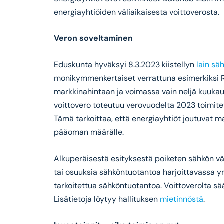
energiayhtiöiden väliaikaisesta voittoverosta.
Veron soveltaminen
Eduskunta hyväksyi 8.3.2023 kiistellyn
lain sä
monikymmenkertaiset verrattuna esimerkiksi Ru
markkinahintaan ja voimassa vain neljä kuukaut
voittovero toteutuu verovuodelta 2023 toimitet
Tämä tarkoittaa, että energiayhtiöt joutuvat m
pääoman määrälle.
Alkuperäisestä esityksestä poiketen sähkön vähi
tai osuuksia sähköntuotantoa harjoittavassa yri
tarkoitettua sähköntuotantoa. Voittoverolta sä
Lisätietoja löytyy hallituksen
mietinnöstä
.