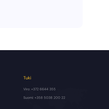
Tuki
Viro: +372 6644 355
Suomi: +358 5038 200 22