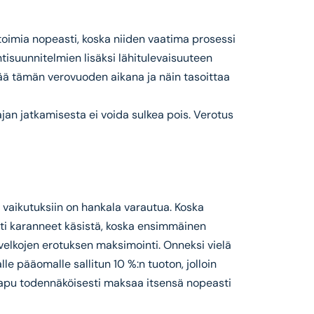
 toimia nopeasti, koska niiden vaatima prosessi
ntisuunnitelmien lisäksi lähitulevaisuuteen
tää tämän verovuoden aikana ja näin tasoittaa
ajan jatkamisesta ei voida sulkea pois. Verotus
 vaikutuksiin on hankala varautua. Koska
sti karanneet käsistä, koska ensimmäinen
 velkojen erotuksen maksimointi. Onneksi vielä
lle pääomalle sallitun 10 %:n tuoton, jolloin
en apu todennäköisesti maksaa itsensä nopeasti