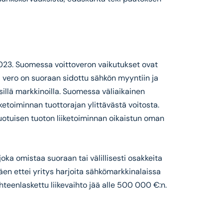
023. Suomessa voittoveron vaikutukset ovat
 vero on suoraan sidottu sähkön myyntiin ja
illä markkinoilla. Suomessa väliaikainen
etoiminnan tuottorajan ylittävästä voitosta.
uotuisen tuoton liiketoiminnan oikaistun oman
ka omistaa suoraan tai välillisesti osakkeita
äen ettei yritys harjoita sähkömarkkinalaissa
teenlaskettu liikevaihto jää alle 500 000 €:n.