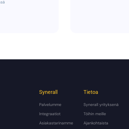
ssä
Synerall
Tietoa
Palvelumme
Synerall yrityksenä
Integraatiot
Töihin meille
Asiakastarinamme
Ajankohtaista