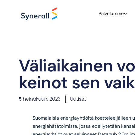
Palvelumme
Väliaikainen v
keinot sen vai
5 heinäkuun, 2023
Uutiset
Suomalaisia energiayhtiöitä koettelee jälleen 
energiahätätoimista, jossa edellytetään kansall
energiayhtiöt ovat selvinneet Datahub 2.0:n i