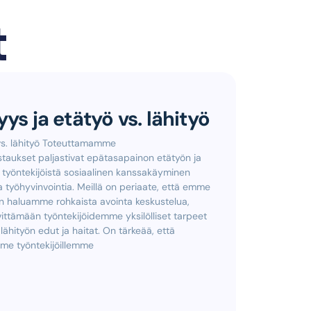
t
ys ja etätyö vs. lähityö
vs. lähityö Toteuttamamme
taukset paljastivat epätasapainon etätyön ja
lle työntekijöistä sosiaalinen kanssakäyminen
a työhyvinvointia. Meillä on periaate, että emme
aan haluamme rohkaista avointa keskustelua,
ittämään työntekijöidemme yksilölliset tarpeet
lähityön edut ja haitat. On tärkeää, että
me työntekijöillemme