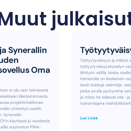
Muut julkaisu
a Synerallin
Työtyytyväisy
uuden
Työtyytyväisyys ja etätyö 
työtyytyväisyyskyselyn vas
sovellus Oma
lähityön välillä, koska osa
toimistolla on keskeinen os
laadi tiukkoja sääntöjä, v
nen ei ole vain teknisestä
jonka avulla pystymme selv
siakkaan liiketoiminnasta,
ja miten he kokevat etä- ja 
avaa projektinhallinnan
työnantajana mahdollistam
llin yhteistyö osoitti,
 Synerallin
Lue Lisää
KSOY:n käytössä jo vuodesta
kaille suunnatun PWA-