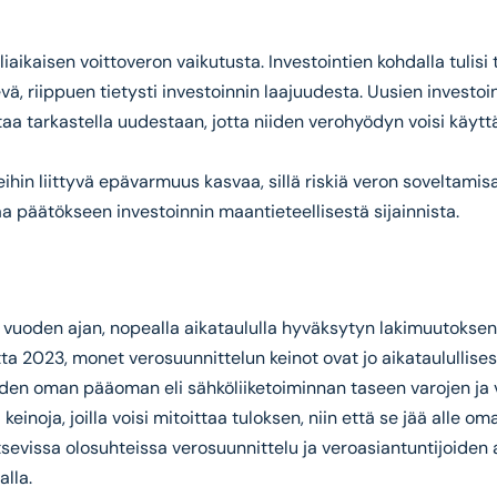
iaikaisen voittoveron vaikutusta. Investointien kohdalla tulisi
vä, riippuen tietysti investoinnin laajuudesta. Uusien investoi
taa tarkastella uudestaan, jotta niiden verohyödyn voisi käyt
eihin liittyvä epävarmuus kasvaa, sillä riskiä veron soveltamis
aa päätökseen investoinnin maantieteellisestä sijainnista.
15 vuoden ajan, nopealla aikataululla hyväksytyn lakimuutoksen
a 2023, monet verosuunnittelun keinot ovat jo aikataulullise
ikauden oman pääoman eli sähköliiketoiminnan taseen varojen ja
noja, joilla voisi mitoittaa tuloksen, niin että se jää alle oma
litsevissa olosuhteissa verosuunnittelu ja veroasiantuntijoid
alla.