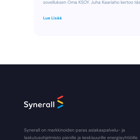
sovelluksen Oma KSOY. Juha Kaariaho kertoo tä
Lue Lisää
Synerall on markkinoiden paras asiakaspalvelu- ja
laskutusohjelmisto pienille ja keskisuurille energiayhtiöille.