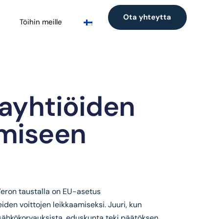
Ota yhteytta
Töihin meille
iayhtiöiden
amiseen
 Veron taustalla on EU-asetus
iden voittojen leikkaamiseksi. Juuri, kun
 sähkökorvauksista, eduskunta teki päätöksen