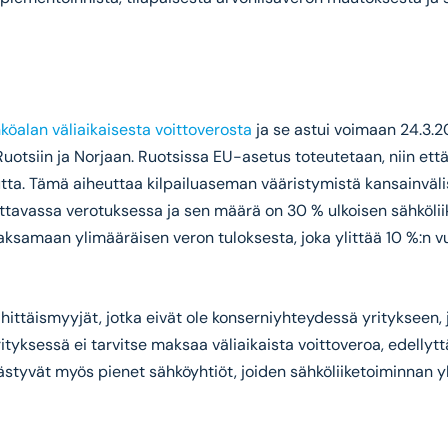
hköalan väliaikaisesta voittoverosta
ja se astui voimaan 24.3.2
otsiin ja Norjaan. Ruotsissa EU-asetus toteutetaan, niin että
ta. Tämä aiheuttaa kilpailuaseman vääristymistä kansainvälis
tavassa verotuksessa ja sen määrä on 30 % ulkoisen sähköliik
aksamaan ylimääräisen veron tuloksesta, joka ylittää 10 %:n v
ttäismyyjät, jotka eivät ole konserniyhteydessä yritykseen, jo
tyksessä ei tarvitse maksaa väliaikaista voittoveroa, edellytt
ästyvät myös pienet sähköyhtiöt, joiden sähköliiketoiminnan yh