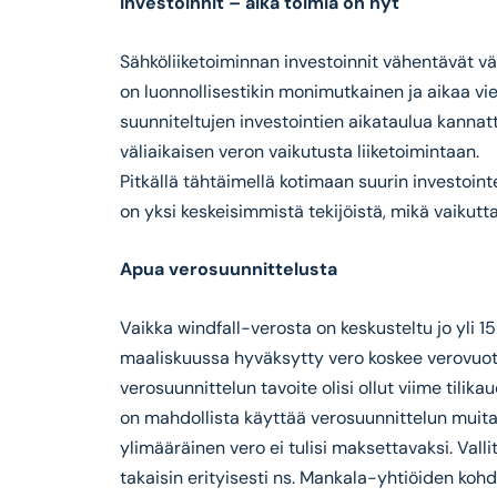
Investoinnit – aika toimia on nyt
Sähköliiketoiminnan investoinnit vähentävät väl
on luonnollisestikin monimutkainen ja aikaa vie
suunniteltujen investointien aikataulua kannat
väliaikaisen veron vaikutusta liiketoimintaan.
Pitkällä tähtäimellä kotimaan suurin investoint
on yksi keskeisimmistä tekijöistä, mikä vaikutt
Apua verosuunnittelusta
Vaikka windfall-verosta on keskusteltu jo yli 
maaliskuussa hyväksytty vero koskee verovuott
verosuunnittelun tavoite olisi ollut viime til
on mahdollista käyttää verosuunnittelun muita kei
ylimääräinen vero ei tulisi maksettavaksi. Val
takaisin erityisesti ns. Mankala-yhtiöiden kohd